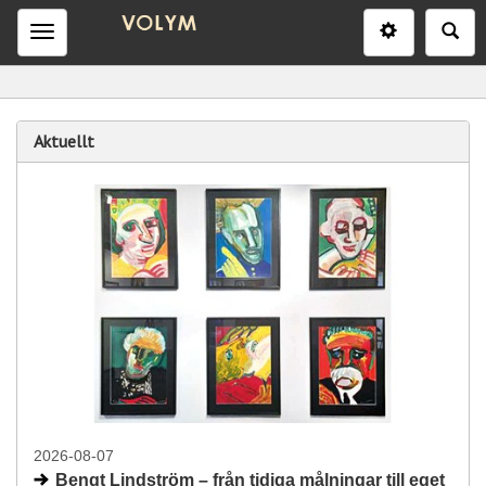
Inställninga
Sö
Meny
V
Aktuellt
o
l
y
m
S
t
a
2026-08-07
Bengt Lindström – från tidiga målningar till eget