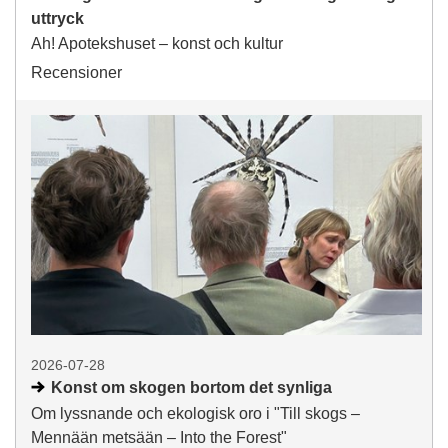
r
uttryck
t
Ah! Apotekshuset – konst och kultur
s
Recensioner
i
d
a
2026-07-28
Konst om skogen bortom det synliga
Om lyssnande och ekologisk oro i "Till skogs –
Mennään metsään – Into the Forest"